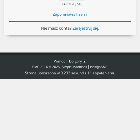
Zapomniałeś hasła?
Nie masz konta?
Zarejestruj się
.
|
Pomoc
Do góry ▲
,
|
SMF 2.1.6 © 2025
Simple Machines
idesignSMF
Strona utworzona w 0.233 sekund z 11 zapytaniami.