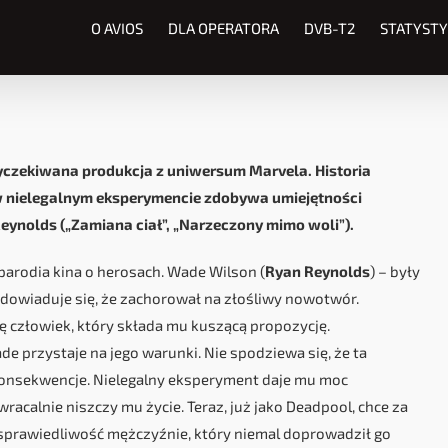
O AVIOS
DLA OPERATORA
DVB-T2
STATYSTY
czekiwana produkcja z uniwersum Marvela. Historia
 w nielegalnym eksperymencie zdobywa umiejętności
ynolds („Zamiana ciał”, „Narzeczony mimo woli”).
arodia kina o herosach. Wade Wilson (
Ryan Reynolds
) – były
 dowiaduje się, że zachorował na złośliwy nowotwór.
ę człowiek, który składa mu kuszącą propozycję.
 przystaje na jego warunki. Nie spodziewa się, że ta
 konsekwencje. Nielegalny eksperyment daje mu moc
acalnie niszczy mu życie. Teraz, już jako Deadpool, chce za
rawiedliwość mężczyźnie, który niemal doprowadził go