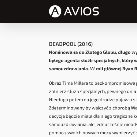
Przejdź
do
zawartości
DEADPOOL (2016)
Nominowana do Złotego Globu, długo wy
byłego agenta służb specjalnych, który
samouzdrawiania. W roli głównej Ryan Re
Obraz Tima Millera to bezkompromisowa p
żołnierz służb specjalnych, pewnego dnia
Niedługo potem na jego drodze pojawia si
Zdeterminowany by walczyć z chorobą Wade
decyzja będzie miała dla niego tragiczne
samouzdrawiania, ale jednocześnie nieodwr
pomocą swoich nowych mocy wymierzyć sp