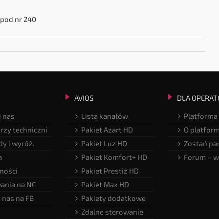
 pod nr 240
AVIOS
DLA OPERAT
 nas
Lista kanałów
Platforma
rzy techniczni
Pakiet Azart HD
O platfor
y i wyróż.
Pakiet Luz HD
Zostań pa
a
Pakiet Komfort+ HD
Forum – w
ności
Pakiet Prestiż HD
ania na NC
Pakiet Max HD
 nas na FB
Pakiety dodatkowe
Zdalne sterowanie