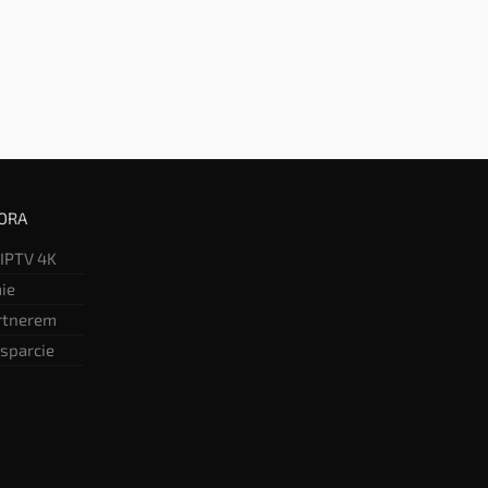
ORA
 IPTV 4K
mie
rtnerem
sparcie