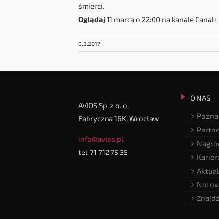
śmierci.
Oglądaj
11 marca o 22:00 na kanale Canal+
9.3.2017
O NAS
AVIOS Sp. z o. o.
Poznaj
Fabryczna 16K, Wrocław
Partne
info@avios.pl
Nagrod
tel. 71 712 75 35
Karier
Aktual
Notow
Znajdź