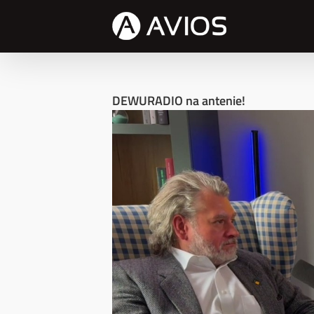
Przejdź
do
zawartości
DEWURADIO na antenie!