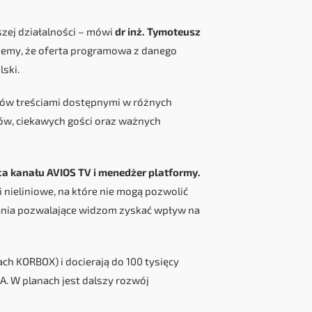
zej działalności – mówi
dr inż. Tymoteusz
wiemy, że oferta programowa z danego
lski.
ców treściami dostępnymi w różnych
ów, ciekawych gości oraz ważnych
a kanału AVIOS TV i menedżer platformy.
 nieliniowe, na które nie mogą pozwolić
ania pozwalające widzom zyskać wpływ na
h KORBOX) i docierają do 100 tysięcy
A. W planach jest dalszy rozwój