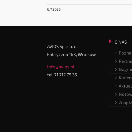
6.7.2026
O NAS
AVIOS Sp. z o. o.
Poznaj
Fabryczna 16K, Wrocław
Partne
info@avios.pl
Nagrod
tel. 71 712 75 35
Karier
Aktual
Notow
Znajdź