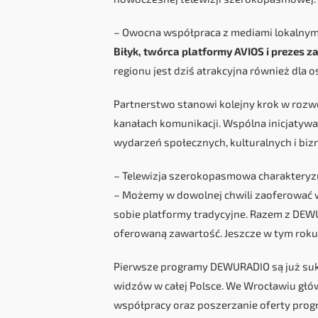
– Owocna współpraca z mediami lokalnymi
Biłyk, twórca platformy AVIOS i prezes z
regionu jest dziś atrakcyjna również dla o
Partnerstwo stanowi kolejny krok w roz
kanałach komunikacji. Wspólna inicjatyw
wydarzeń społecznych, kulturalnych i bi
– Telewizja szerokopasmowa charakteryzu
– Możemy w dowolnej chwili zaoferować wi
sobie platformy tradycyjne. Razem z DE
oferowaną zawartość. Jeszcze w tym roku 
Pierwsze programy DEWURADIO są już sukc
widzów w całej Polsce. We Wrocławiu głów
współpracy oraz poszerzanie oferty prog