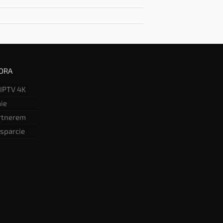
ORA
 IPTV 4K
mie
rtnerem
sparcie