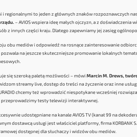
 i regionalnymi to jeden z głównych znaków rozpoznawczych nas
arządu.
– AVIOS wspiera ideę małych ojczyzn, a z doświadczenia 
sób z innych części kraju. Dlatego zapewniamy jej zasięg ogólnopo
woju obu mediów i odpowiedź na rosnące zainteresowanie odbior
a pozwala na jeszcze skuteczniejsze promowanie lokalnych temat
znesowych.
je się szeroką paletą możliwości – mówi
Marcin M. Drews, twórc
dzom streamy live, dostęp do treści na życzenie oraz inne usługi
WURADIO chcemy też wprowadzić niespotykane wcześniej rozwiąz
przeprowadzimy testy telewizji interaktywnej.
esywnie udostępniane na kanale AVIOS TV (kanał 99 na dekoderac
nym dostawcą usługi jest właściciel platformy, firma KORBANK S.
ramowej dostępnej dla słuchaczy i widzów obu mediów.