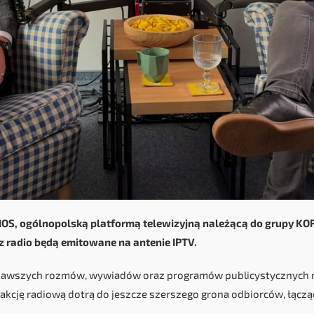
OS, ogólnopolską platformą telewizyjną należącą do grupy K
 radio będą emitowane na antenie IPTV.
ekawszych rozmów, wywiadów oraz programów publicystycznych 
kcję radiową dotrą do jeszcze szerszego grona odbiorców, łącząc