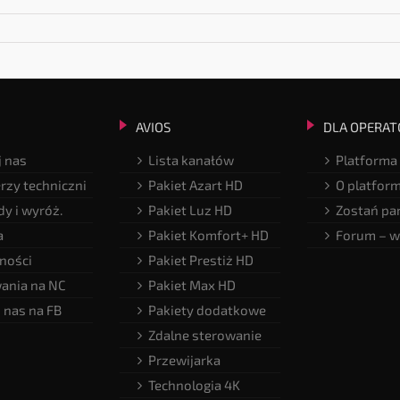
AVIOS
DLA OPERAT
 nas
Lista kanałów
Platforma
rzy techniczni
Pakiet Azart HD
O platfor
y i wyróż.
Pakiet Luz HD
Zostań pa
a
Pakiet Komfort+ HD
Forum – w
ności
Pakiet Prestiż HD
ania na NC
Pakiet Max HD
 nas na FB
Pakiety dodatkowe
Zdalne sterowanie
Przewijarka
Technologia 4K