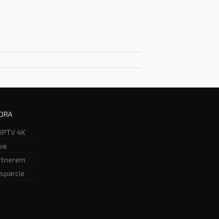
ORA
 IPTV 4K
mie
rtnerem
sparcie