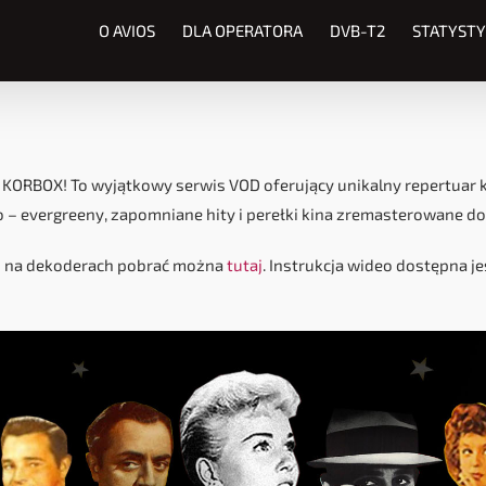
O AVIOS
DLA OPERATORA
DVB-T2
STATYSTY
 KORBOX! To wyjątkowy serwis VOD oferujący unikalny repertuar k
 – evergreeny, zapomniane hity i perełki kina zremasterowane do
acji na dekoderach pobrać można
tutaj
. Instrukcja wideo dostępna j