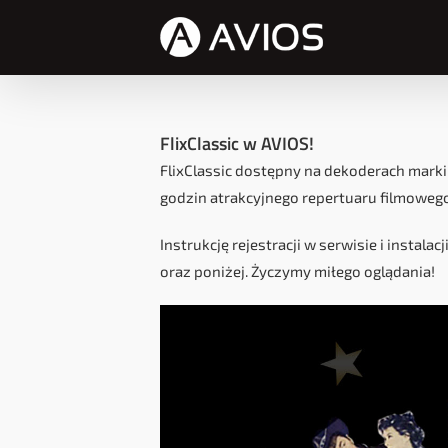
Przejdź
do
zawartości
FlixClassic w AVIOS!
FlixClassic dostępny na dekoderach marki
godzin atrakcyjnego repertuaru filmowego
Instrukcję rejestracji w serwisie i instal
oraz poniżej. Życzymy miłego oglądania!
Odtwarzacz
video