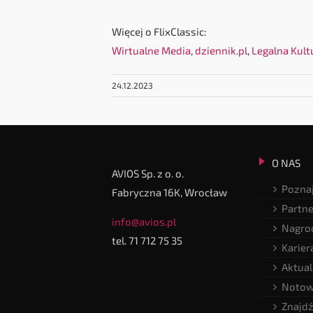
Więcej o FlixClassic:
Wirtualne Media
,
dziennik.pl
,
Legalna Kult
24.12.2023
O NAS
AVIOS Sp. z o. o.
Poznaj
Fabryczna 16K, Wrocław
Partne
info@avios.pl
Nagrod
tel. 71 712 75 35
Karier
Aktual
Notow
Znajdź