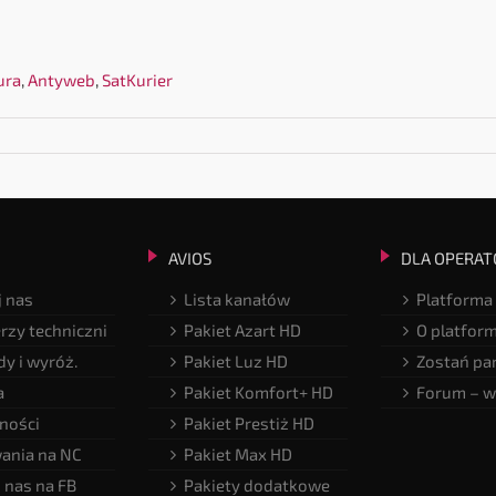
ura
,
Antyweb
,
SatKurier
AVIOS
DLA OPERAT
 nas
Lista kanałów
Platforma
rzy techniczni
Pakiet Azart HD
O platfor
y i wyróż.
Pakiet Luz HD
Zostań pa
a
Pakiet Komfort+ HD
Forum – w
ności
Pakiet Prestiż HD
ania na NC
Pakiet Max HD
 nas na FB
Pakiety dodatkowe