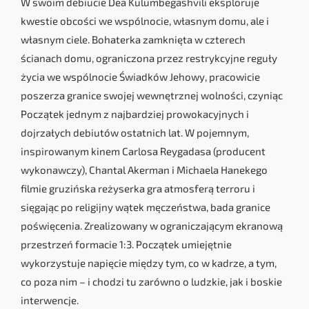
W swoim debiucie Dea Kulumbegashvili eksploruje
kwestie obcości we wspólnocie, własnym domu, ale i
własnym ciele. Bohaterka zamknięta w czterech
ścianach domu, ograniczona przez restrykcyjne reguły
życia we wspólnocie Świadków Jehowy, pracowicie
poszerza granice swojej wewnętrznej wolności, czyniąc
Początek jednym z najbardziej prowokacyjnych i
dojrzałych debiutów ostatnich lat. W pojemnym,
inspirowanym kinem Carlosa Reygadasa (producent
wykonawczy), Chantal Akerman i Michaela Hanekego
filmie gruzińska reżyserka gra atmosferą terroru i
sięgając po religijny wątek męczeństwa, bada granice
poświęcenia. Zrealizowany w ograniczającym ekranową
przestrzeń formacie 1:3. Początek umiejętnie
wykorzystuje napięcie między tym, co w kadrze, a tym,
co poza nim – i chodzi tu zarówno o ludzkie, jak i boskie
interwencje.