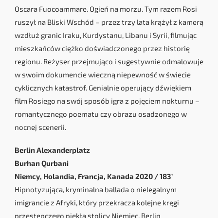
Oscara Fuocoammare. Ogień na morzu. Tym razem Rosi
ruszył na Bliski Wschód – przez trzy lata krążył z kamerą
wzdłuż granic Iraku, Kurdystanu, Libanu i Syrii, filmując
mieszkańców ciężko doświadczonego przez historię
regionu. Reżyser przejmująco i sugestywnie odmalowuje
w swoim dokumencie wieczną niepewność w świecie
cyklicznych katastrof. Genialnie operujący dźwiękiem
film Rosiego na swój sposób igra z pojęciem nokturnu –
romantycznego poematu czy obrazu osadzonego w
nocnej scenerii.
Berlin Alexanderplatz
Burhan Qurbani
Niemcy, Holandia, Francja, Kanada 2020 / 183’
Hipnotyzująca, kryminalna ballada o nielegalnym
imigrancie z Afryki, który przekracza kolejne kręgi
przestępczego piekła stolicy Niemiec. Berlin