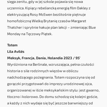
sięga zenitu, gdy w jej szkole pojawia się nowa
uczennica. Kipiący rebeliancką energią film Oakley z
elektryzującą Rosy McEwen bezlitośnie piętnuje
homofobiczną Wielką Brytanię czasów Margaret
Thatcher i sprytnie hakuje plan lekcji – zmieniając Blue
Monday na Tęczowy Piątek.
Totem
Lila Avilés
Meksyk, Francja, Dania, Holandia 2023 / 95’
Wyróżniona na Berlinale, wzruszająca, pełna czułości
historia o sile rodzinnych więzów w obliczu
nadchodzącego pożegnania. Totem rozpoczyna się od
gorączki przygotowań do imprezy urodzinowej ojca,
organizowanej w iście meksykańskim stylu: jest gwarno,
tłoczno i kolorowo. Do domu schodzą się kolejni goście,
a każdy z nich wydaje się być jeszcze barwniejszy od