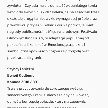
żywiołem. Czy uda mu się odnaleźć wspaniałego konia i
wrócić do swoich bliskich? Daleka, pełna zasadzek trasa
okaże się drogą ku niezwykle wymagającej próbie oraz
prawdziwej przyjaźni! Yakari i wielka podróż, laureat
nagrody publiczności na Międzynarodowym Festiwalu
Filmowym Kino Dzieci, to adaptacja popularnej od
pokoleń serii komiksów. Emocjonująca, piękna i
symboliczna opowieść o pogoni za przygodą oraz
przekraczaniu granic.
Szybcy i śnieżni
Benoît Godbout
Kanada 2018 / 89’
Trwają przygotowania do corocznego wyścigu
saneczkowego. Frankie, nieco szalony naukowiec,
obmyśla koncepcję pojazdu, który ma zapewnić
zwycięstwo jego drużynie. Kiedy maszyna