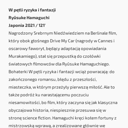
W pętli ryzyka i fantazji
Ryûsuke Hamaguchi
Japonia 2021 / 121’
Nagrodzony Srebrnym Niedźwiedziem na Berlinale film,
który obok głośnego Drive My Car (nagrody w Cannes i
oscarowy faworyt, będący adaptacją opowiadania
Murakamiego), stał się przepustką do czołówki
światowych filmowców dla Ryûsuke Hamaguchiego.
Bohaterki W pętli ryzyka i fantazji wciąż powracają: do
zakończonego romansu, błędu z przeszłości,
miasteczka, w którym przeżyły pierwszą miłość. Ale to
także podróż ku narastającemu poczuciu
niesamowitości, bo film, który zaczyna się jak klasyczna
obyczajowa historia, niespiesznie przesuwa się w
stronę science fiction. Hamaguchi kręci kołem fortuny z
mistrzowską wprawą, a zrealizowane głównie we