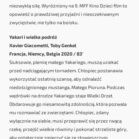
niezwykłą siłę. Wyróżniony na 9. MFF Kino Dzieci film to
opowieść o prawdziwej przyjaźni i nieoczekiwanym
zwycięstwie, nie tylko na boisku.
Yakari i wielka podróż
Xavier Giacometti, Toby Genkel
Francja, Niemcy, Belgia 2020 / 83’
Siuksowie, plemię małego Yakariego, muszą uciekać
przed nadciągającym tornadem. Chłopiec postanawia
wykorzystać ostatnią szansę, aby odnaleźć
niedoścignionego mustanga, Małego Pioruna. Podczas
wędrówki na drodze Yakariego staje Wielki Orzeł.
Obdarowuje go niesamowitą zdolnością, która pozwala
mu rozmawiać ze zwierzętami. Chłopiec, zdany
wyłącznie na siebie, musi przeprawić się przez rwącą
rzekę, przejść wielkie równiny i pokonać strzeliste góry,
aby ostatecznie zmierzyć się ze złowieszczym