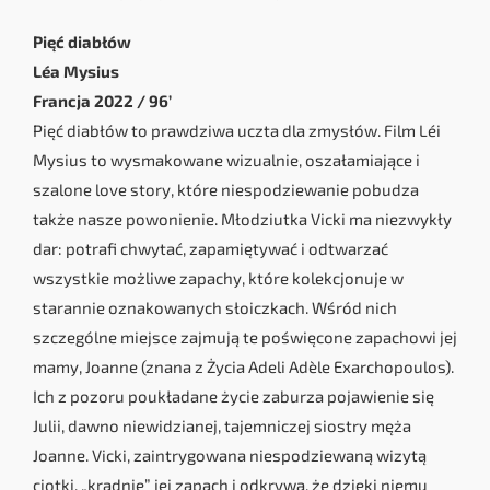
Pięć diabłów
Léa Mysius
Francja 2022 / 96’
Pięć diabłów to prawdziwa uczta dla zmysłów. Film Léi
Mysius to wysmakowane wizualnie, oszałamiające i
szalone love story, które niespodziewanie pobudza
także nasze powonienie. Młodziutka Vicki ma niezwykły
dar: potrafi chwytać, zapamiętywać i odtwarzać
wszystkie możliwe zapachy, które kolekcjonuje w
starannie oznakowanych słoiczkach. Wśród nich
szczególne miejsce zajmują te poświęcone zapachowi jej
mamy, Joanne (znana z Życia Adeli Adèle Exarchopoulos).
Ich z pozoru poukładane życie zaburza pojawienie się
Julii, dawno niewidzianej, tajemniczej siostry męża
Joanne. Vicki, zaintrygowana niespodziewaną wizytą
ciotki, „kradnie” jej zapach i odkrywa, że dzięki niemu