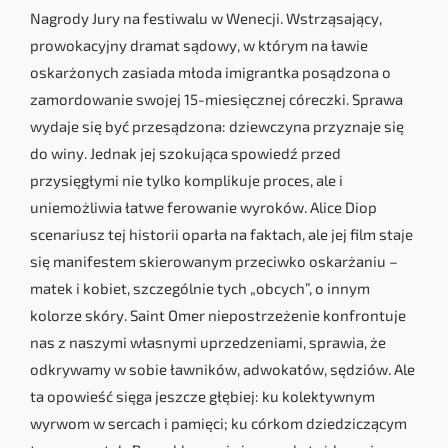
Nagrody Jury na festiwalu w Wenecji. Wstrząsający,
prowokacyjny dramat sądowy, w którym na ławie
oskarżonych zasiada młoda imigrantka posądzona o
zamordowanie swojej 15-miesięcznej córeczki. Sprawa
wydaje się być przesądzona: dziewczyna przyznaje się
do winy. Jednak jej szokująca spowiedź przed
przysięgłymi nie tylko komplikuje proces, ale i
uniemożliwia łatwe ferowanie wyroków. Alice Diop
scenariusz tej historii oparła na faktach, ale jej film staje
się manifestem skierowanym przeciwko oskarżaniu –
matek i kobiet, szczególnie tych „obcych”, o innym
kolorze skóry. Saint Omer niepostrzeżenie konfrontuje
nas z naszymi własnymi uprzedzeniami, sprawia, że
odkrywamy w sobie ławników, adwokatów, sędziów. Ale
ta opowieść sięga jeszcze głębiej: ku kolektywnym
wyrwom w sercach i pamięci; ku córkom dziedziczącym