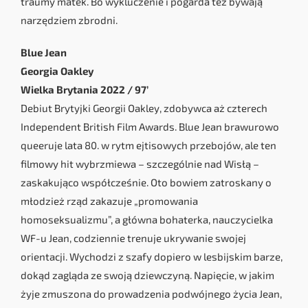
traumy matek. Bo wykluczenie i pogarda też bywają
narzędziem zbrodni.
Blue Jean
Georgia Oakley
Wielka Brytania 2022 / 97’
Debiut Brytyjki Georgii Oakley, zdobywca aż czterech
Independent British Film Awards. Blue Jean brawurowo
queeruje lata 80. w rytm ejtisowych przebojów, ale ten
filmowy hit wybrzmiewa – szczególnie nad Wisłą –
zaskakująco współcześnie. Oto bowiem zatroskany o
młodzież rząd zakazuje „promowania
homoseksualizmu”, a główna bohaterka, nauczycielka
WF-u Jean, codziennie trenuje ukrywanie swojej
orientacji. Wychodzi z szafy dopiero w lesbijskim barze,
dokąd zagląda ze swoją dziewczyną. Napięcie, w jakim
żyje zmuszona do prowadzenia podwójnego życia Jean,