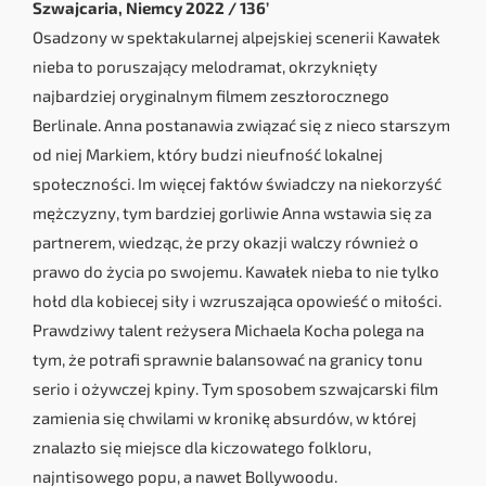
Szwajcaria, Niemcy 2022 / 136’
Osadzony w spektakularnej alpejskiej scenerii Kawałek
nieba to poruszający melodramat, okrzyknięty
najbardziej oryginalnym filmem zeszłorocznego
Berlinale. Anna postanawia związać się z nieco starszym
od niej Markiem, który budzi nieufność lokalnej
społeczności. Im więcej faktów świadczy na niekorzyść
mężczyzny, tym bardziej gorliwie Anna wstawia się za
partnerem, wiedząc, że przy okazji walczy również o
prawo do życia po swojemu. Kawałek nieba to nie tylko
hołd dla kobiecej siły i wzruszająca opowieść o miłości.
Prawdziwy talent reżysera Michaela Kocha polega na
tym, że potrafi sprawnie balansować na granicy tonu
serio i ożywczej kpiny. Tym sposobem szwajcarski film
zamienia się chwilami w kronikę absurdów, w której
znalazło się miejsce dla kiczowatego folkloru,
najntisowego popu, a nawet Bollywoodu.