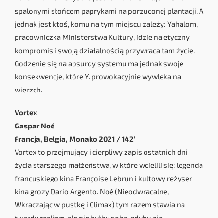
spalonymi słońcem paprykami na porzuconej plantacji. A
jednak jest ktoś, komu na tym miejscu zależy: Yahalom,
pracowniczka Ministerstwa Kultury, idzie na etyczny
kompromis i swoją działalnością przywraca tam życie.
Godzenie się na absurdy systemu ma jednak swoje
konsekwencje, które Y. prowokacyjnie wywleka na
wierzch.
Vortex
Gaspar Noé
Francja, Belgia, Monako 2021 / 142’
Vortex to przejmujący i cierpliwy zapis ostatnich dni
życia starszego małżeństwa, w które wcielili się: legenda
francuskiego kina Françoise Lebrun i kultowy reżyser
kina grozy Dario Argento. Noé (Nieodwracalne,
Wkraczając w pustkę i Climax) tym razem stawia na
twardy realizm, ale nie byłby sobą, gdyby nie