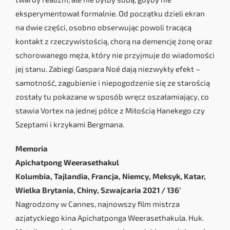
eksperymentował formalnie. Od początku dzieli ekran
na dwie części, osobno obserwując powoli tracącą
kontakt z rzeczywistością, chorą na demencję żonę oraz
schorowanego męża, który nie przyjmuje do wiadomości
jej stanu. Zabiegi Gaspara Noé dają niezwykły efekt –
samotność, zagubienie i niepogodzenie się ze starością
zostały tu pokazane w sposób wręcz oszałamiający, co
stawia Vortex na jednej półce z Miłością Hanekego czy
Szeptami i krzykami Bergmana.
Memoria
Apichatpong Weerasethakul
Kolumbia, Tajlandia, Francja, Niemcy, Meksyk, Katar,
Wielka Brytania, Chiny, Szwajcaria 2021 / 136’
Nagrodzony w Cannes, najnowszy film mistrza
azjatyckiego kina Apichatponga Weerasethakula. Huk.