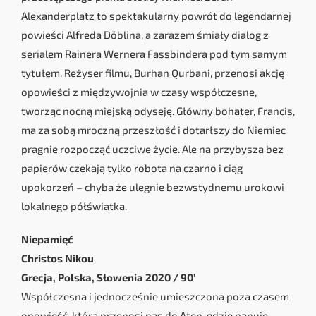
Alexanderplatz to spektakularny powrót do legendarnej
powieści Alfreda Döblina, a zarazem śmiały dialog z
serialem Rainera Wernera Fassbindera pod tym samym
tytułem. Reżyser filmu, Burhan Qurbani, przenosi akcję
opowieści z międzywojnia w czasy współczesne,
tworząc nocną miejską odyseję. Główny bohater, Francis,
ma za sobą mroczną przeszłość i dotarłszy do Niemiec
pragnie rozpocząć uczciwe życie. Ale na przybysza bez
papierów czekają tylko robota na czarno i ciąg
upokorzeń – chyba że ulegnie bezwstydnemu urokowi
lokalnego półświatka.
Niepamięć
Christos Nikou
Grecja, Polska, Słowenia 2020 / 90’
Współczesna i jednocześnie umieszczona poza czasem
opowieść, która przenosi nas do Aten, gdzie panuje