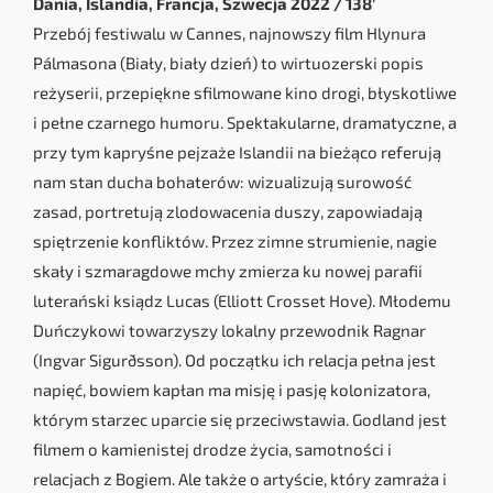
Dania, Islandia, Francja, Szwecja 2022 / 138’
Przebój festiwalu w Cannes, najnowszy film Hlynura
Pálmasona (Biały, biały dzień) to wirtuozerski popis
reżyserii, przepiękne sfilmowane kino drogi, błyskotliwe
i pełne czarnego humoru. Spektakularne, dramatyczne, a
przy tym kapryśne pejzaże Islandii na bieżąco referują
nam stan ducha bohaterów: wizualizują surowość
zasad, portretują zlodowacenia duszy, zapowiadają
spiętrzenie konfliktów. Przez zimne strumienie, nagie
skały i szmaragdowe mchy zmierza ku nowej parafii
luterański ksiądz Lucas (Elliott Crosset Hove). Młodemu
Duńczykowi towarzyszy lokalny przewodnik Ragnar
(Ingvar Sigurðsson). Od początku ich relacja pełna jest
napięć, bowiem kapłan ma misję i pasję kolonizatora,
którym starzec uparcie się przeciwstawia. Godland jest
filmem o kamienistej drodze życia, samotności i
relacjach z Bogiem. Ale także o artyście, który zamraża i