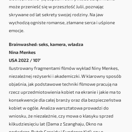
może przenieść się w przeszłość Julii, poznając
skrywane od lat sekrety swojej rodziny. Na jaw
wychodzą ogniste romanse, złamane serca i uśpione
emocje.
Brainwashed: seks, kamera, władza
Nina Menkes
USA 2022 / 107’
Ilustrowany fragmentami filmów wykład Niny Menkes,
niezależnej reżyserki i akademiczki. W klarowny sposób
objaśnia, jak podstawowe techniki filmowe pracują na
rzecz uprzedmiotowienia kobiet na ekranie i jakie ma to
konsekwencje dla całej branży oraz dla bezpieczeństwa
kobiet w ogóle. Analiza warsztatowa prowadzi do
wniosku, że niezależnie, czy mowa o klasyku sprzed
kilkudziesięciu lat (Dama z Szanghaju, Okno na
podwórze, Butch Cassidy i Sundance Kid), czy o