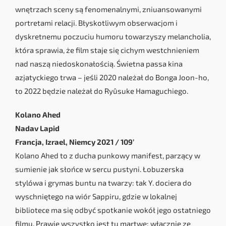
wnętrzach sceny są fenomenalnymi, zniuansowanymi
portretami relacji. Błyskotliwym obserwacjom i
dyskretnemu poczuciu humoru towarzyszy melancholia,
która sprawia, że film staje się cichym westchnieniem
nad naszą niedoskonałością. Świetna passa kina
azjatyckiego trwa – jeśli 2020 należał do Bonga Joon-ho,
to 2022 będzie należał do Ryûsuke Hamaguchiego.
Kolano Ahed
Nadav Lapid
Francja, Izrael, Niemcy 2021 / 109’
Kolano Ahed to z ducha punkowy manifest, parzący w
sumienie jak słońce w sercu pustyni. Łobuzerska
stylówa i grymas buntu na twarzy: tak Y. dociera do
wyschniętego na wiór Sappiru, gdzie w lokalnej
bibliotece ma się odbyć spotkanie wokół jego ostatniego
filmu. Prawie wszystko jest tu martwe: włącznie ze