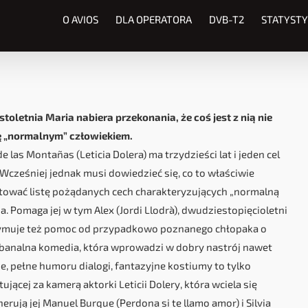
O AVIOS
DLA OPERATORA
DVB-T2
STATYSTY
toletnia Maria nabiera przekonania, że coś jest z nią nie
ię „normalnym” człowiekiem.
las Montañas (Leticia Dolera) ma trzydzieści lat i jeden cel
Wcześniej jednak musi dowiedzieć się, co to właściwie
gotować listę pożądanych cech charakteryzujących „normalną
. Pomaga jej w tym Alex (Jordi Llodrà), dwudziestopięcioletni
zymuje też pomoc od przypadkowo poznanego chłopaka o
niebanalna komedia, która wprowadzi w dobry nastrój nawet
, pełne humoru dialogi, fantazyjne kostiumy to tylko
ującej za kamerą aktorki Leticii Dolery, która wciela się
rują jej Manuel Burque (Perdona si te llamo amor) i Silvia