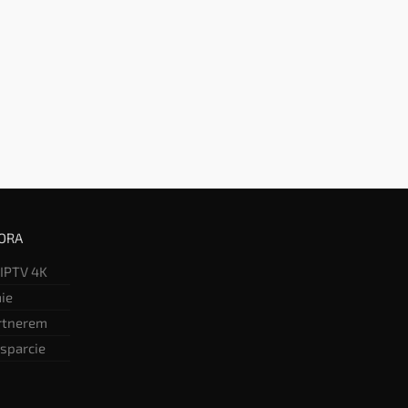
ORA
 IPTV 4K
mie
rtnerem
sparcie