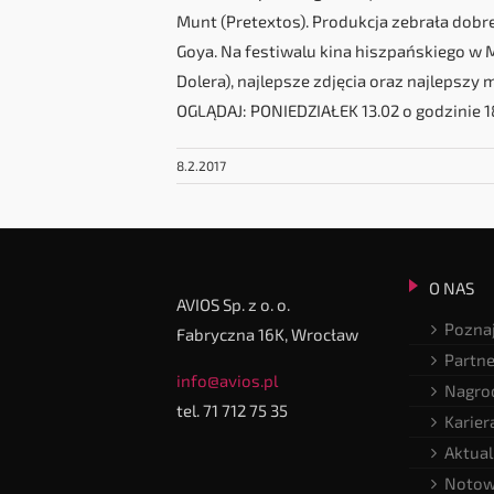
Munt (Pretextos). Produkcja zebrała dobr
Goya. Na festiwalu kina hiszpańskiego w M
Dolera), najlepsze zdjęcia oraz najlepszy 
OGLĄDAJ: PONIEDZIAŁEK 13.02 o godzinie 1
8.2.2017
O NAS
AVIOS Sp. z o. o.
Poznaj
Fabryczna 16K, Wrocław
Partne
info@avios.pl
Nagrod
tel. 71 712 75 35
Karier
Aktual
Notow