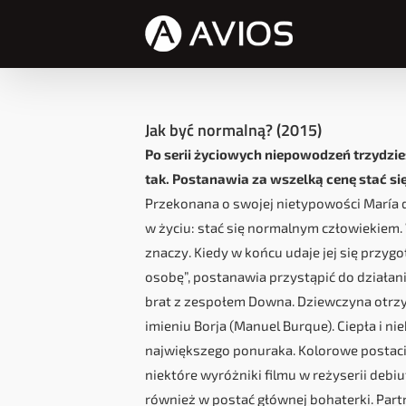
Przejdź
do
zawartości
Jak być normalną? (2015)
Po serii życiowych niepowodzeń trzydzies
tak. Postanawia za wszelką cenę stać s
Przekonana o swojej nietypowości María de 
w życiu: stać się normalnym człowiekiem. 
znaczy. Kiedy w końcu udaje jej się przy
osobę”, postanawia przystąpić do działania
brat z zespołem Downa. Dziewczyna otr
imieniu Borja (Manuel Burque). Ciepła i 
największego ponuraka. Kolorowe postacie
niektóre wyróżniki filmu w reżyserii debiut
również w postać głównej bohaterki. Partne