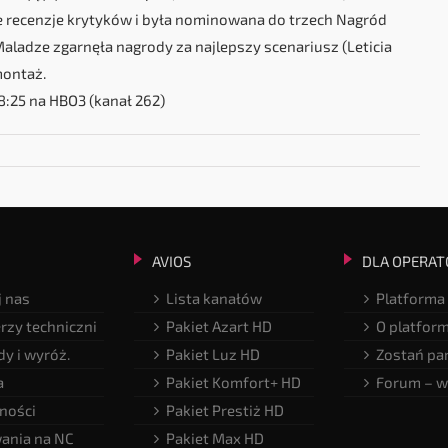
e recenzje krytyków i była nominowana do trzech Nagród
aladze zgarnęła nagrody za najlepszy scenariusz (Leticia
montaż.
8:25 na HBO3 (kanał 262)
AVIOS
DLA OPERAT
 nas
Lista kanałów
Platforma
rzy techniczni
Pakiet Azart HD
O platfor
y i wyróż.
Pakiet Luz HD
Zostań pa
a
Pakiet Komfort+ HD
Forum – w
ności
Pakiet Prestiż HD
ania na NC
Pakiet Max HD