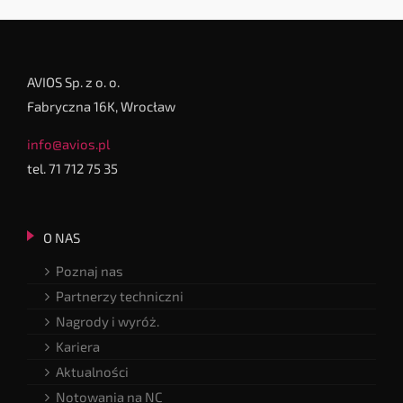
AVIOS Sp. z o. o.
Fabryczna 16K, Wrocław
info@avios.pl
tel. 71 712 75 35
O NAS
Poznaj nas
Partnerzy techniczni
Nagrody i wyróż.
Kariera
Aktualności
Notowania na NC