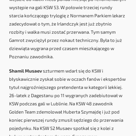
występie na gali KSW 53. W połowie trzeciej rundy
starcia kończącego trylogię z Normanem Parkiem lekarz
zadecydował o tym, że Irlandczyk jest już zbytnio
rozbity i walka musi zostać przerwana. Tym samym
Gamrot zwyciężył przez nokaut techniczny. Była to już
dziewiąta wygrana przed czasem mieszkającego w
Poznaniu zawodnika.
Shamil Musaev
szturmem wdarł się do KSW i
błyskawicznie zyskał sobie w oczach fanów i ekspertów
tytuł najgroźniejszego pretendenta w kategorii lekkiej.
26-latek z Dagestanu po 11 wygranych zadebiutował w
KSW podczas gali w Lublinie. Na KSW 48 zawodnik
Golden Team zdemolował Huberta Szymajdę i już pod
koniec pierwszej rundy zmusił sędziego do przerwania
pojedynku. Na KSW 52 Musaev spotkał się z kolei z