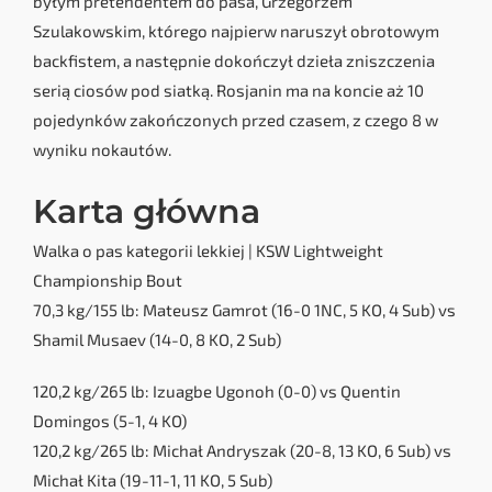
byłym pretendentem do pasa, Grzegorzem
Szulakowskim, którego najpierw naruszył obrotowym
backfistem, a następnie dokończył dzieła zniszczenia
serią ciosów pod siatką. Rosjanin ma na koncie aż 10
pojedynków zakończonych przed czasem, z czego 8 w
wyniku nokautów.
Karta główna
Walka o pas kategorii lekkiej | KSW Lightweight
Championship Bout
70,3 kg/155 lb: Mateusz Gamrot (16-0 1NC, 5 KO, 4 Sub) vs
Shamil Musaev (14-0, 8 KO, 2 Sub)
120,2 kg/265 lb: Izuagbe Ugonoh (0-0) vs Quentin
Domingos (5-1, 4 KO)
120,2 kg/265 lb: Michał Andryszak (20-8, 13 KO, 6 Sub) vs
Michał Kita (19-11-1, 11 KO, 5 Sub)