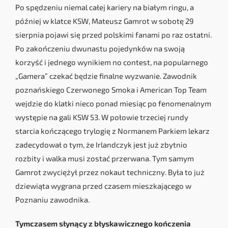
Po spędzeniu niemal całej kariery na białym ringu, a
później w klatce KSW, Mateusz Gamrot w sobotę 29
sierpnia pojawi się przed polskimi fanami po raz ostatni.
Po zakończeniu dwunastu pojedynków na swoją
korzyść i jednego wynikiem no contest, na popularnego
„Gamera” czekać będzie finalne wyzwanie. Zawodnik
poznańskiego Czerwonego Smoka i American Top Team
wejdzie do klatki nieco ponad miesiąc po fenomenalnym
występie na gali KSW 53. W połowie trzeciej rundy
starcia kończącego trylogię z Normanem Parkiem lekarz
zadecydował o tym, że Irlandczyk jest już zbytnio
rozbity i walka musi zostać przerwana. Tym samym
Gamrot zwyciężył przez nokaut techniczny. Była to już
dziewiąta wygrana przed czasem mieszkającego w
Poznaniu zawodnika.
Tymczasem słynący z błyskawicznego kończenia