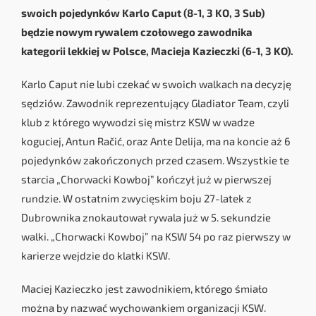
swoich pojedynków Karlo Caput (8-1, 3 KO, 3 Sub)
będzie nowym rywalem czołowego zawodnika
kategorii lekkiej w Polsce, Macieja Kazieczki (6-1, 3 KO).
Karlo Caput nie lubi czekać w swoich walkach na decyzję
sędziów. Zawodnik reprezentujący Gladiator Team, czyli
klub z którego wywodzi się mistrz KSW w wadze
koguciej, Antun Račić, oraz Ante Delija, ma na koncie aż 6
pojedynków zakończonych przed czasem. Wszystkie te
starcia „Chorwacki Kowboj” kończył już w pierwszej
rundzie. W ostatnim zwycięskim boju 27-latek z
Dubrownika znokautował rywala już w 5. sekundzie
walki. „Chorwacki Kowboj” na KSW 54 po raz pierwszy w
karierze wejdzie do klatki KSW.
Maciej Kazieczko jest zawodnikiem, którego śmiało
można by nazwać wychowankiem organizacji KSW.