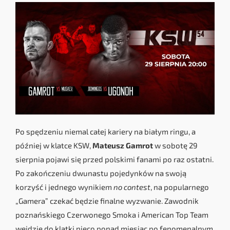
Po spędzeniu niemal całej kariery na białym ringu, a
później w klatce KSW,
Mateusz Gamrot
w sobotę 29
sierpnia pojawi się przed polskimi fanami po raz ostatni.
Po zakończeniu dwunastu pojedynków na swoją
korzyść i jednego wynikiem
no contest
, na popularnego
„Gamera” czekać będzie finalne wyzwanie. Zawodnik
poznańskiego Czerwonego Smoka i American Top Team
wejdzie do klatki nieco ponad miesiąc po fenomenalnym