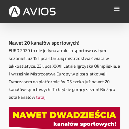
Przejdź
do
zawartości
Nawet 20 kanałów sportowych!
EURO 2020 to nie jedyna atrakcja sportowa w tym
sezonie! Już 15 lipca startują mistrzostwa świata w
lekkoatletyce, 23 lipca XXXII Letnie Igrzyska Olimpijskie, a
1 września Mistrzostwa Europy w piłce siatkowej!
Tymczasem na platformie AVIOS czeka już nawet 20
kanałów sportowych! To będzie gorący sezon! Bieżąca
lista kanałów
tutaj
.