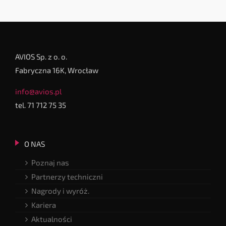
AVIOS Sp. z o. o.
Fabryczna 16K, Wrocław
info@avios.pl
tel. 71 712 75 35
O NAS
Poznaj nas
Partnerzy techniczni
Nagrody i wyróż.
Kariera
Aktualności