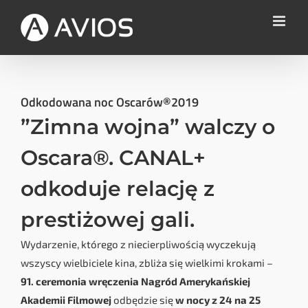
Przejdź
do
zawartości
Odkodowana noc Oscarów®2019
”Zimna wojna” walczy o
Oscara®. CANAL+
odkoduje relację z
prestiżowej gali.
Wydarzenie, którego z niecierpliwością wyczekują
wszyscy wielbiciele kina, zbliża się wielkimi krokami –
91. ceremonia wręczenia Nagród Amerykańskiej
Akademii Filmowej
odbędzie się
w nocy z 24 na 25