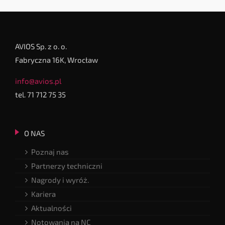
AVIOS Sp. z o. o.
Fabryczna 16K, Wrocław
info@avios.pl
tel. 71 712 75 35
O NAS
Poznaj nas
Partnerzy techniczni
Nagrody i wyróż.
Kariera
Aktualności
Notowania na NC