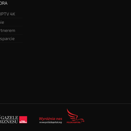
ORA
 IPTV 4K
mie
rtnerem
sparcie