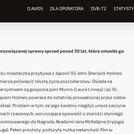
O AVIOS
DLA OPERATORA
DVB-T2
STATYSTY
rozwiązanej sprawy sprzed ponad 30 lat, która zmusiła go
eżu miasteczka przybywa z Japonii 93-letni Sherlock Holmes
ierza poświęcić resztę życia pszczelarstwu. Osiada na
warzystwem są gosposia pani Munro (Laura Linney) i jej 10-
hłopcem Holmes powraca do ostatniej prowadzonej przez siebie
wikłać. Problem w tym, że jego świetny niegdyś umysł zaczyna
anach czasowych, wzruszająca opowieść o starości słynnego
nominowanego do Nagrody Akademii Iana McKellena (trylogia
ga). Pełen prostoty, podszyty nutką melancholii film w