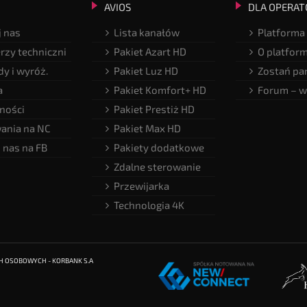
AVIOS
DLA OPERAT
 nas
Lista kanałów
Platforma
rzy techniczni
Pakiet Azart HD
O platfor
y i wyróż.
Pakiet Luz HD
Zostań pa
a
Pakiet Komfort+ HD
Forum – w
ności
Pakiet Prestiż HD
ania na NC
Pakiet Max HD
 nas na FB
Pakiety dodatkowe
Zdalne sterowanie
Przewijarka
Technologia 4K
CH OSOBOWYCH - KORBANK S.A