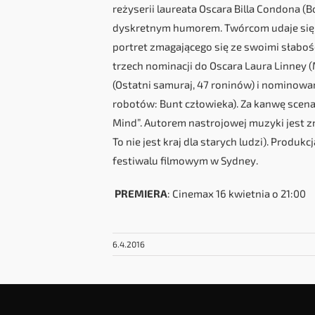
reżyserii laureata Oscara Billa Condona (B
dyskretnym humorem. Twórcom udaje się s
portret zmagającego się ze swoimi słabo
trzech nominacji do Oscara Laura Linney (
(Ostatni samuraj, 47 roninów) i nominowa
robotów: Bunt człowieka). Za kanwę scenar
Mind”. Autorem nastrojowej muzyki jest z
To nie jest kraj dla starych ludzi). Prod
festiwalu filmowym w Sydney.
PREMIERA
: Cinemax 16 kwietnia o 21:00
6.4.2016