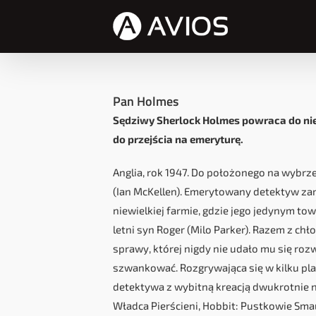
Przejdź
do
zawartości
Pan Holmes
Sędziwy Sherlock Holmes powraca do nie
do przejścia na emeryturę.
Anglia, rok 1947. Do położonego na wybrz
(Ian McKellen). Emerytowany detektyw zam
niewielkiej farmie, gdzie jego jedynym to
letni syn Roger (Milo Parker). Razem z c
sprawy, której nigdy nie udało mu się roz
szwankować. Rozgrywająca się w kilku pl
detektywa z wybitną kreacją dwukrotnie 
Władca Pierścieni, Hobbit: Pustkowie Smau