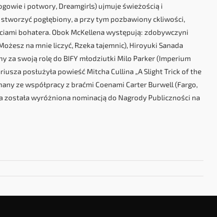
ogowie i potwory, Dreamgirls) ujmuje świeżością i
tworzyć pogłębiony, a przy tym pozbawiony ckliwości,
ściami bohatera. Obok McKellena występują: zdobywczyni
Możesz na mnie liczyć, Rzeka tajemnic), Hiroyuki Sanada
ny za swoją rolę do BIFY młodziutki Milo Parker (Imperium
iusza posłużyła powieść Mitcha Cullina „A Slight Trick of the
nany ze współpracy z braćmi Coenami Carter Burwell (Fargo,
ukcja została wyróżniona nominacją do Nagrody Publiczności na