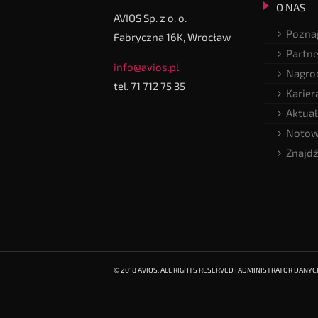
O NAS
AVIOS Sp. z o. o.
Poznaj
Fabryczna 16K, Wrocław
Partne
info@avios.pl
Nagrod
tel. 71 712 75 35
Karier
Aktual
Notow
Znajdź
© 2018 AVIOS. ALL RIGHTS RESERVED | ADMINISTRATOR DANY