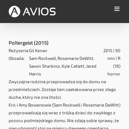
Przejdź
do
zawartości
Poltergeist (2015)
Reżyseria:
Gil Kenan
2015 |
90
Obsada:
Sam Rockwell, Rosemarie DeWitt,
min | R
Saxon Sharbino, Kyle Catlett, Jared
(18)
Harris
horror
Zwyczajna rodzina przeprowadza się do domu na
przedmieściach. Zostaje tam zaatakowana przez złego
ducha, który nie zna litości.
Eric i Amy Bowenowie (Sam Rockwell i Rosemarie DeWitt)
przeprowadzają się wraz z trójką dzieci do zwykłego z
pozoru podmiejskiego domu. Nie zdają sobie sprawy, że
nieruchomość stoi na miejscu dawnego cmentarza.