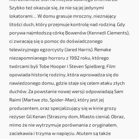
Szybko też okazuje się, że nie są jej jedynymi
lokatorami… W domu grasuje mroczny, nieznający
litości duch, który przejmuje kontrolę nad rodziną. Gdy
porywa najmłodszą córkę Bowenów (Kennedi Clements),
ci zwracają się o pomoc do doświadczonego
telewizyjnego egzorcysty (Jared Harris). Remake
niezapomnianego horroru z 1982 roku, którego
twórcami byli Tobe Hooper i Steven Spielberg. Film
opowiada historię rodziny, która wprowadza się do
nawiedzonego domu, gdzie staje się celem ataku złych
duchów. Za powstanie nowej wersji odpowiadają Sam
Raimi (Martwe zło, Spider-Man), który jest jej
producentem, oraz specjalizujący się w kinie grozy
reżyser Gil Kenan (Straszny dom, Miasto cienia). Obraz,
mimo że nie wytrzymuje porównania z oryginałem,
zaciekawia i trzyma w napięciu. Atutem są także