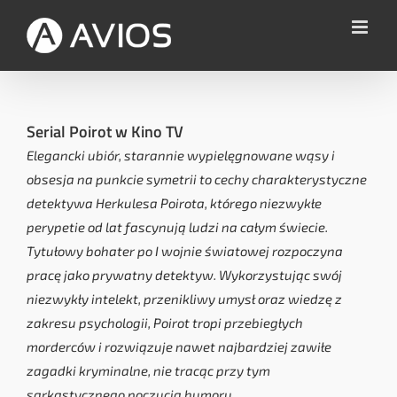
Przejdź
do
zawartości
Serial Poirot w Kino TV
Elegancki ubiór, starannie wypielęgnowane wąsy i
obsesja na punkcie symetrii to cechy charakterystyczne
detektywa Herkulesa Poirota, którego niezwykłe
perypetie od lat fascynują ludzi na całym świecie.
Tytułowy bohater po I wojnie światowej rozpoczyna
pracę jako prywatny detektyw. Wykorzystując swój
niezwykły intelekt, przenikliwy umysł oraz wiedzę z
zakresu psychologii, Poirot tropi przebiegłych
morderców i rozwiązuje nawet najbardziej zawiłe
zagadki kryminalne, nie tracąc przy tym
sarkastycznego poczucia humoru.