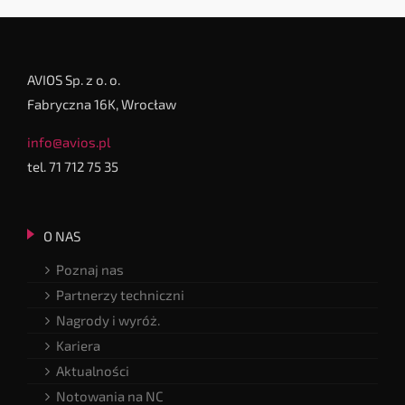
AVIOS Sp. z o. o.
Fabryczna 16K, Wrocław
info@avios.pl
tel. 71 712 75 35
O NAS
Poznaj nas
Partnerzy techniczni
Nagrody i wyróż.
Kariera
Aktualności
Notowania na NC