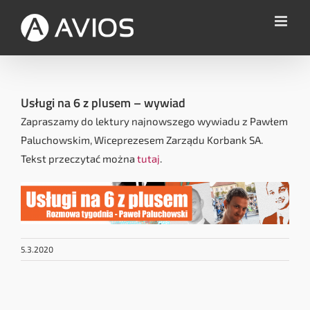
Przejdź
do
zawartości
Usługi na 6 z plusem – wywiad
Zapraszamy do lektury najnowszego wywiadu z Pawłem
Paluchowskim, Wiceprezesem Zarządu Korbank SA.
Tekst przeczytać można
tutaj
.
5.3.2020