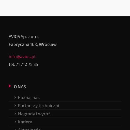
AVIOS Sp. z o. o.
Fabryczna 16K, Wrocław
info@avios.pl
tel. 71 712 75 35
O NAS
Poznaj nas
Partnerzy techniczni
Nagrody i wyróż.
Kariera
Aktualności