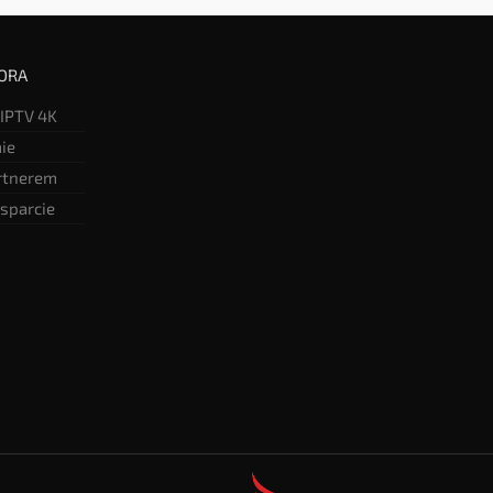
ORA
 IPTV 4K
mie
rtnerem
sparcie