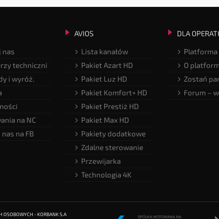
AVIOS
DLA OPERAT
 nas
Lista kanałów
Platforma
rzy techniczni
Pakiet Azart HD
O platfor
y i wyróż.
Pakiet Luz HD
Zostań pa
a
Pakiet Komfort+ HD
Forum – w
ności
Pakiet Prestiż HD
ania na NC
Pakiet Max HD
 nas na FB
Pakiety dodatkowe
Zdalne sterowanie
Przewijarka
Technologia 4K
CH OSOBOWYCH - KORBANK S.A