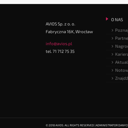
O NAS
AVIOS Sp. z o. o.
Poznaj
Fabryczna 16K, Wrocław
Partne
info@avios.pl
Nagrod
tel. 71 712 75 35
Karier
Aktual
Notow
Znajdź
© 2018 AVIOS. ALL RIGHTS RESERVED | ADMINISTRATOR DANY